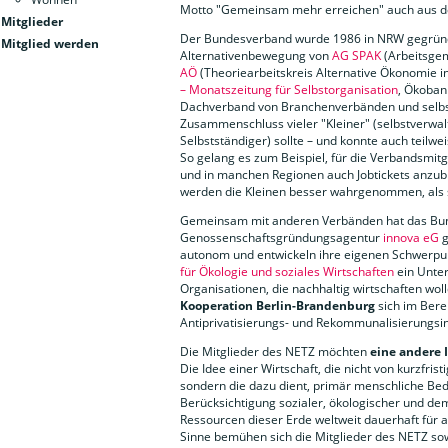
Motto "Gemeinsam mehr erreichen" auch aus d
Mitglieder
Der Bundesverband wurde 1986 in NRW gegründet
Mitglied werden
Alternativenbewegung von
AG SPAK
(Arbeitsgem
AÖ
(Theoriearbeitskreis Alternative Ökonomie i
– Monatszeitung für Selbstorganisation
, Ökoban
Dachverband von Branchenverbänden und selbs
Zusammenschluss vieler "Kleiner" (selbstverwal
Selbstständiger) sollte – und konnte auch teilw
So gelang es zum Beispiel, für die Verbandsmit
und in manchen Regionen auch Jobtickets anzub
werden die Kleinen besser wahrgenommen, als si
Gemeinsam mit anderen Verbänden hat das Bu
Genossenschaftsgründungsagentur
innova eG
g
autonom und entwickeln ihre eigenen Schwerpun
für Ökologie und soziales Wirtschaften
ein Unte
Organisationen, die nachhaltig wirtschaften wo
Kooperation Berlin-Brandenburg
sich im Bere
Antiprivatisierungs- und Rekommunalisierungsini
Die Mitglieder des NETZ möchten
eine andere 
Die Idee einer Wirtschaft, die nicht von kurzfri
sondern die dazu dient, primär menschliche Bedü
Berücksichtigung sozialer, ökologischer und de
Ressourcen dieser Erde weltweit dauerhaft für 
Sinne bemühen sich die Mitglieder des NETZ sow